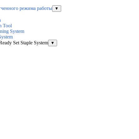
егченного режима работы
▼
m
n Tool
ening System
System
Ready Set Staple System
▼