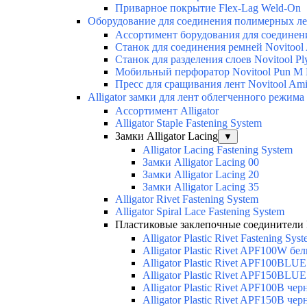
Приварное покрытие Flex-Lag Weld-On
Оборудование для соединения полимерных лен
Ассортимент борудования для соединен
Станок для соединения ремней Novitool A
Станок для разделения слоев Novitool Ply
Мобильный перфоратор Novitool Pun M M
Пресс для сращивания лент Novitool Amig
Alligator замки для лент облегченного режима
Ассортимент Alligator
Alligator Staple Fastening System
Замки Alligator Lacing
▼
Alligator Lacing Fastening System
Замки Alligator Lacing 00
Замки Alligator Lacing 20
Замки Alligator Lacing 35
Alligator Rivet Fastening System
Alligator Spiral Lace Fastening System
Пластиковые заклепочные соединители Flex
Alligator Plastic Rivet Fastening Sys
Alligator Plastic Rivet APF100W бе
Alligator Plastic Rivet APF100BLU
Alligator Plastic Rivet APF150BLU
Alligator Plastic Rivet APF100B че
Alligator Plastic Rivet APF150B че