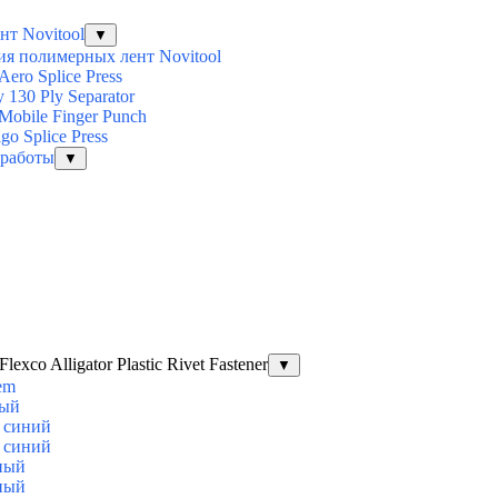
т Novitool
▼
ия полимерных лент Novitool
ero Splice Press
 130 Ply Separator
obile Finger Punch
o Splice Press
 работы
▼
co Alligator Plastic Rivet Fastener
▼
tem
лый
E синий
E синий
рный
рный