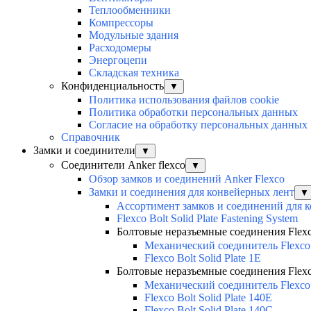
Теплообменники
Компрессоры
Модульные здания
Расходомеры
Энергоцепи
Складская техника
Конфиденциальность
▼
Политика использования файлов cookie
Политика обработки персональных данных
Согласие на обработку персональных данных
Справочник
Замки и соединители
▼
Соединители Anker flexco
▼
Обзор замков и соединений Anker Flexco
Замки и соединения для конвейерных лент
▼
Ассортимент замков и соединений для 
Flexco Bolt Solid Plate Fastening System
Болтовые неразъемные соединения Flexco 
Механический соединитель Flexco
Flexco Bolt Solid Plate 1E
Болтовые неразъемные соединения Flexco 
Механический соединитель Flexco
Flexco Bolt Solid Plate 140E
Flexco Bolt Solid Plate 140C