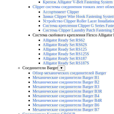
Крепеж Alligator V-Belt Fastening System
Clipper системы соединения тонких лент обл
Ассортимент Clipper
Замки Clipper Wire Hook Fastening Syste
Устройство Clipper Roller Lacer Installatio
Система крепления Clipper G Series Fast
Система Clipper Laundry Patch Fastening 
Система скобового крепления Flexco Alligator 
Alligator Ready Set RS62
Alligator Ready Set RS62S
Alligator Ready Set RS125
Alligator Ready Set RS125S
Alligator Ready Set RS187
Alligator Ready Set RS187S
Соединители Barger
▼
Обзор механических соединителей Barger
Механические соединители Barger B1
Механические соединители Barger B2
Механические соединители Barger B3
Механические соединители Barger B3R
Механические соединители Barger B4
Механические соединители Barger B4R
Механические соединители Barger B6
Механические соединители Barger B7