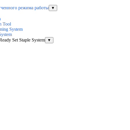
егченного режима работы
▼
m
n Tool
ening System
System
Ready Set Staple System
▼