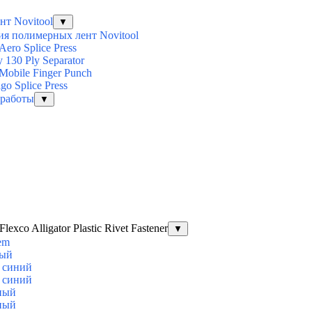
т Novitool
▼
ия полимерных лент Novitool
ero Splice Press
 130 Ply Separator
obile Finger Punch
o Splice Press
 работы
▼
co Alligator Plastic Rivet Fastener
▼
tem
лый
E синий
E синий
рный
рный