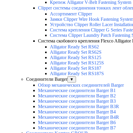
Крепеж Alligator V-Belt Fastening System
Clipper системы соединения тонких лент обл
Ассортимент Clipper
Замки Clipper Wire Hook Fastening Syste
Устройство Clipper Roller Lacer Installatio
Система крепления Clipper G Series Fast
Система Clipper Laundry Patch Fastening 
Система скобового крепления Flexco Alligator 
Alligator Ready Set RS62
Alligator Ready Set RS62S
Alligator Ready Set RS125
Alligator Ready Set RS125S
Alligator Ready Set RS187
Alligator Ready Set RS187S
Соединители Barger
▼
Обзор механических соединителей Barger
Механические соединители Barger B1
Механические соединители Barger B2
Механические соединители Barger B3
Механические соединители Barger B3R
Механические соединители Barger B4
Механические соединители Barger B4R
Механические соединители Barger B6
Механические соединители Barger B7