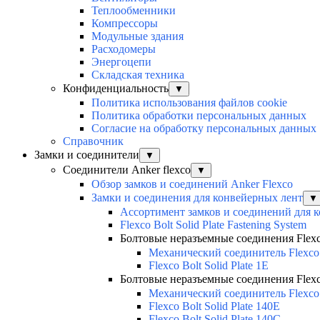
Теплообменники
Компрессоры
Модульные здания
Расходомеры
Энергоцепи
Складская техника
Конфиденциальность
▼
Политика использования файлов cookie
Политика обработки персональных данных
Согласие на обработку персональных данных
Справочник
Замки и соединители
▼
Соединители Anker flexco
▼
Обзор замков и соединений Anker Flexco
Замки и соединения для конвейерных лент
▼
Ассортимент замков и соединений для 
Flexco Bolt Solid Plate Fastening System
Болтовые неразъемные соединения Flexco 
Механический соединитель Flexco
Flexco Bolt Solid Plate 1E
Болтовые неразъемные соединения Flexco 
Механический соединитель Flexco
Flexco Bolt Solid Plate 140E
Flexco Bolt Solid Plate 140C