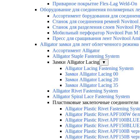
Приварное покрытие Flex-Lag Weld-On
Оборудование для соединения полимерных лен
Ассортимент борудования для соединен
Станок для соединения ремней Novitool A
Станок для разделения слоев Novitool Ply
Мобильный перфоратор Novitool Pun M M
Пресс для сращивания лент Novitool Amig
Alligator замки для лент облегченного режима
Ассортимент Alligator
Alligator Staple Fastening System
Замки Alligator Lacing
▼
Alligator Lacing Fastening System
Замки Alligator Lacing 00
Замки Alligator Lacing 20
Замки Alligator Lacing 35
Alligator Rivet Fastening System
Alligator Spiral Lace Fastening System
Пластиковые заклепочные соединители Flex
Alligator Plastic Rivet Fastening Sys
Alligator Plastic Rivet APF100W бе
Alligator Plastic Rivet APF100BLU
Alligator Plastic Rivet APF150BLU
Alligator Plastic Rivet APF100B че
Alligator Plastic Rivet APF150B че