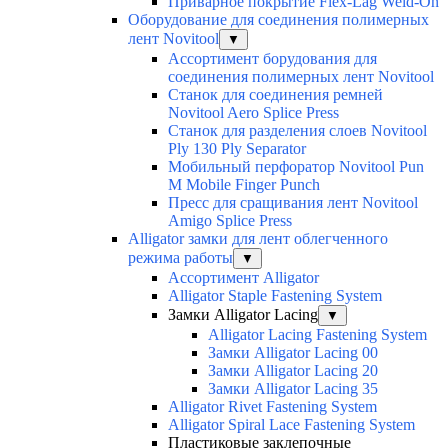
Приварное покрытие Flex-Lag Weld-On
Оборудование для соединения полимерных
лент Novitool
▼
Ассортимент борудования для
соединения полимерных лент Novitool
Станок для соединения ремней
Novitool Aero Splice Press
Станок для разделения слоев Novitool
Ply 130 Ply Separator
Мобильный перфоратор Novitool Pun
M Mobile Finger Punch
Пресс для сращивания лент Novitool
Amigo Splice Press
Alligator замки для лент облегченного
режима работы
▼
Ассортимент Alligator
Alligator Staple Fastening System
Замки Alligator Lacing
▼
Alligator Lacing Fastening System
Замки Alligator Lacing 00
Замки Alligator Lacing 20
Замки Alligator Lacing 35
Alligator Rivet Fastening System
Alligator Spiral Lace Fastening System
Пластиковые заклепочные