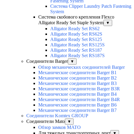
Fastening System
Система Clipper Laundry Patch Fastening
System
Система скобового крепления Flexco
Alligator Ready Set Staple System
▼
Alligator Ready Set RS62
Alligator Ready Set RS62S
Alligator Ready Set RS125
Alligator Ready Set RS125S
Alligator Ready Set RS187
Alligator Ready Set RS187S
Соединители Barger
▼
Обзор механических соединителей Barger
Механические соединители Barger B1
Механические соединители Barger B2
Механические соединители Barger B3
Механические соединители Barger B3R
Механические соединители Barger B4
Механические соединители Barger B4R
Механические соединители Barger B6
Механические соединители Barger B7
Соединители Komtex GROUP
Соединители Mato
▼
Обзор замков MATO
Для тяжелых транспортерных лент
▼