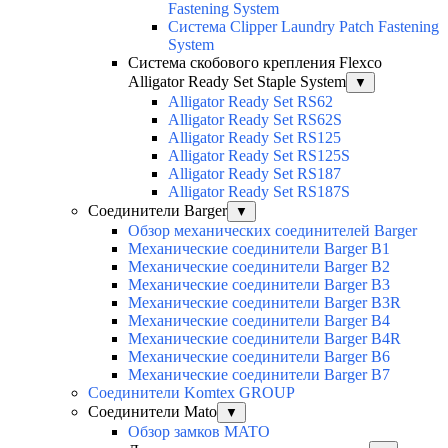
Fastening System
Система Clipper Laundry Patch Fastening
System
Система скобового крепления Flexco
Alligator Ready Set Staple System
▼
Alligator Ready Set RS62
Alligator Ready Set RS62S
Alligator Ready Set RS125
Alligator Ready Set RS125S
Alligator Ready Set RS187
Alligator Ready Set RS187S
Соединители Barger
▼
Обзор механических соединителей Barger
Механические соединители Barger B1
Механические соединители Barger B2
Механические соединители Barger B3
Механические соединители Barger B3R
Механические соединители Barger B4
Механические соединители Barger B4R
Механические соединители Barger B6
Механические соединители Barger B7
Соединители Komtex GROUP
Соединители Mato
▼
Обзор замков MATO