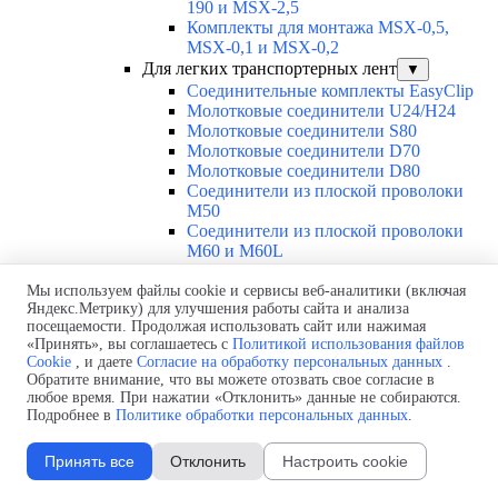
190 и MSX-2,5
Комплекты для монтажа MSX-0,5,
MSX-0,1 и MSX-0,2
Для легких транспортерных лент
▼
Соединительные комплекты EasyClip
Молотковые соединители U24/H24
Молотковые соединители S80
Молотковые соединители D70
Молотковые соединители D80
Соединители из плоской проволоки
M50
Соединители из плоской проволоки
M60 и M60L
Соединители из плоской проволоки
M70
Мы используем файлы cookie и сервисы веб-аналитики (включая
Яндекс.Метрику) для улучшения работы сайта и анализа
Соединители из круглой проволоки
посещаемости. Продолжая использовать сайт или нажимая
R20, R30
«Принять», вы соглашаетесь с
Политикой использования файлов
Соединители из круглой проволоки
Cookie
, и даете
Согласие на обработку персональных данных
.
R70
Обратите внимание, что вы можете отозвать свое согласие в
Соединители из круглой проволоки
любое время. При нажатии «Отклонить» данные не собираются.
R80
Подробнее в
Политике обработки персональных данных
.
Ручное оборудование для монтажа M и
R
Принять все
Отклонить
Настроить cookie
Гидравлическое оборудование для
монтажа M и R