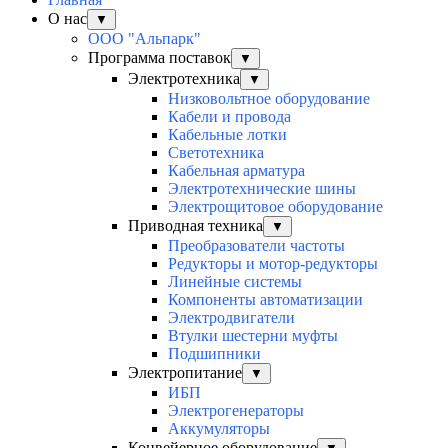
О нас
▼
ООО "Альпарк"
Программа поставок
▼
Электротехника
▼
Низковольтное оборудование
Кабели и провода
Кабельные лотки
Светотехника
Кабельная арматура
Электротехнические шины
Электрощитовое оборудование
Приводная техника
▼
Преобразователи частоты
Редукторы и мотор-редукторы
Линейные системы
Компоненты автоматизации
Электродвигатели
Втулки шестерни муфты
Подшипники
Электропитание
▼
ИБП
Электрогенераторы
Аккумуляторы
Конвейерное оборудование