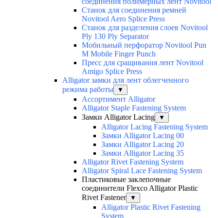
соединения полимерных лент Novitool
Станок для соединения ремней
Novitool Aero Splice Press
Станок для разделения слоев Novitool
Ply 130 Ply Separator
Мобильный перфоратор Novitool Pun
M Mobile Finger Punch
Пресс для сращивания лент Novitool
Amigo Splice Press
Alligator замки для лент облегченного
режима работы
▼
Ассортимент Alligator
Alligator Staple Fastening System
Замки Alligator Lacing
▼
Alligator Lacing Fastening System
Замки Alligator Lacing 00
Замки Alligator Lacing 20
Замки Alligator Lacing 35
Alligator Rivet Fastening System
Alligator Spiral Lace Fastening System
Пластиковые заклепочные
соединители Flexco Alligator Plastic
Rivet Fastener
▼
Alligator Plastic Rivet Fastening
System