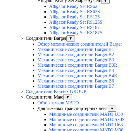
Alligator Ready Set Staple System
▼
Alligator Ready Set RS62
Alligator Ready Set RS62S
Alligator Ready Set RS125
Alligator Ready Set RS125S
Alligator Ready Set RS187
Alligator Ready Set RS187S
Соединители Barger
▼
Обзор механических соединителей Barger
Механические соединители Barger B1
Механические соединители Barger B2
Механические соединители Barger B3
Механические соединители Barger B3R
Механические соединители Barger B4
Механические соединители Barger B4R
Механические соединители Barger B6
Механические соединители Barger B7
Соединители Komtex GROUP
Соединители Mato
▼
Обзор замков MATO
Для тяжелых транспортерных лент
▼
Машинные соединители MATO U30
Машинные соединители MATO S30S
Машинные соединители MATO U68
Машинные соединители MATO M38