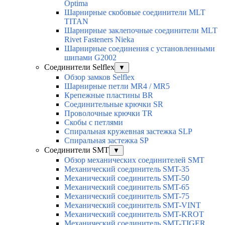
Optima
Шарнирные скобовые соединители MLT
TITAN
Шарнирные заклепочные соединители MLT
Rivet Fasteners Nieka
Шарнирные соединения с установленными
шипами G2002
Соединители Selflex
▼
Обзор замков Selflex
Шарнирные петли MR4 / MR5
Крепежные пластины BR
Соединительные крючки SR
Проволочные крючки TR
Скобы с петлями
Спиральная кружевная застежка SLP
Спиральная застежка SP
Соединители SMT
▼
Обзор механических соединителей SMT
Механический соединитель SMT-35
Механический соединитель SMT-50
Механический соединитель SMT-65
Механический соединитель SMT-75
Механический соединитель SMT-VINT
Механический соединитель SMT-KROT
Механический соединитель SMT-TIGER