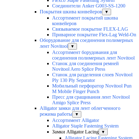
Flexco Staple Fastening System
Соединители Anker G003-SS-1200
Покрытия шкива конвейеров
▼
Ассортимент покрытий шкива
конвейеров
Связываемое покрытие FLEX-LAG
Приварное покрытие Flex-Lag Weld-On
Оборудование для соединения полимерных
лент Novitool
▼
Ассортимент борудования для
соединения полимерных лент Novitool
Станок для соединения ремней
Novitool Aero Splice Press
Станок для разделения слоев Novitool
Ply 130 Ply Separator
Мобильный перфоратор Novitool Pun
M Mobile Finger Punch
Пресс для сращивания лент Novitool
Amigo Splice Press
Alligator замки для лент облегченного
режима работы
▼
Ассортимент Alligator
Alligator Staple Fastening System
Замки Alligator Lacing
▼
Alligator Lacing Fastening System