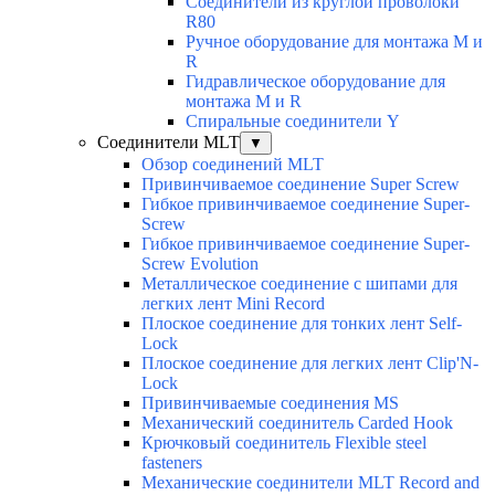
Соединители из круглой проволоки
R80
Ручное оборудование для монтажа M и
R
Гидравлическое оборудование для
монтажа M и R
Спиральные соединители Y
Соединители MLT
▼
Обзор соединений MLT
Привинчиваемое соединение Super Screw
Гибкое привинчиваемое соединение Super-
Screw
Гибкое привинчиваемое соединение Super-
Screw Evolution
Металлическое соединение с шипами для
легких лент Mini Record
Плоское соединение для тонких лент Self-
Lock
Плоское соединение для легких лент Clip'N-
Lock
Привинчиваемые соединения MS
Механический соединитель Carded Hook
Крючковый соединитель Flexible steel
fasteners
Механические соединители MLT Record and