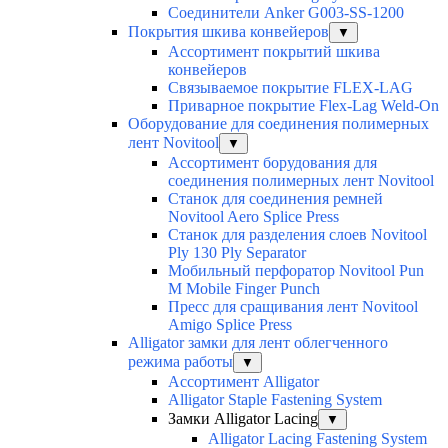
Соединители Anker G003-SS-1200
Покрытия шкива конвейеров
▼
Ассортимент покрытий шкива
конвейеров
Связываемое покрытие FLEX-LAG
Приварное покрытие Flex-Lag Weld-On
Оборудование для соединения полимерных
лент Novitool
▼
Ассортимент борудования для
соединения полимерных лент Novitool
Станок для соединения ремней
Novitool Aero Splice Press
Станок для разделения слоев Novitool
Ply 130 Ply Separator
Мобильный перфоратор Novitool Pun
M Mobile Finger Punch
Пресс для сращивания лент Novitool
Amigo Splice Press
Alligator замки для лент облегченного
режима работы
▼
Ассортимент Alligator
Alligator Staple Fastening System
Замки Alligator Lacing
▼
Alligator Lacing Fastening System