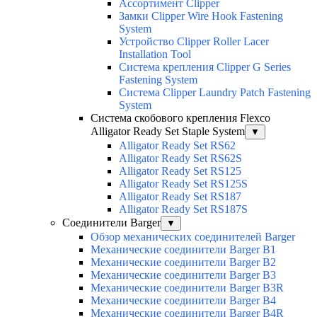
Ассортимент Clipper
Замки Clipper Wire Hook Fastening
System
Устройство Clipper Roller Lacer
Installation Tool
Система крепления Clipper G Series
Fastening System
Система Clipper Laundry Patch Fastening
System
Система скобового крепления Flexco
Alligator Ready Set Staple System
▼
Alligator Ready Set RS62
Alligator Ready Set RS62S
Alligator Ready Set RS125
Alligator Ready Set RS125S
Alligator Ready Set RS187
Alligator Ready Set RS187S
Соединители Barger
▼
Обзор механических соединителей Barger
Механические соединители Barger B1
Механические соединители Barger B2
Механические соединители Barger B3
Механические соединители Barger B3R
Механические соединители Barger B4
Механические соединители Barger B4R