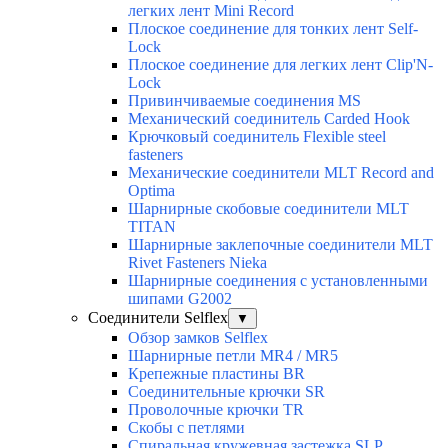
легких лент Mini Record
Плоское соединение для тонких лент Self-
Lock
Плоское соединение для легких лент Clip'N-
Lock
Привинчиваемые соединения MS
Механический соединитель Carded Hook
Крючковый соединитель Flexible steel
fasteners
Механические соединители MLT Record and
Optima
Шарнирные скобовые соединители MLT
TITAN
Шарнирные заклепочные соединители MLT
Rivet Fasteners Nieka
Шарнирные соединения с установленными
шипами G2002
Соединители Selflex
▼
Обзор замков Selflex
Шарнирные петли MR4 / MR5
Крепежные пластины BR
Соединительные крючки SR
Проволочные крючки TR
Скобы с петлями
Спиральная кружевная застежка SLP