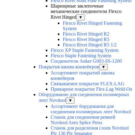
Flexco Rivet Solid Plate Fastening System
Шарнирные заклепочные
механические соединители Flexco
Rivet Hinged
▼
Flexco Rivet Hinged Fastening
System
Flexco Rivet Hinged R2
Flexco Rivet Hinged R5
Flexco Rivet Hinged R5 1/2
Flexco XP Staple Fastening System
Flexco Staple Fastening System
Соединители Anker G003-SS-1200
Покрытия шкива конвейеров
▼
Ассортимент покрытий шкива
конвейеров
Связываемое покрытие FLEX-LAG
Приварное покрытие Flex-Lag Weld-On
Оборудование для соединения полимерных
лент Novitool
▼
Ассортимент борудования для
соединения полимерных лент Novitool
Станок для соединения ремней
Novitool Aero Splice Press
Станок для разделения слоев Novitool
Ply 130 Ply Separator