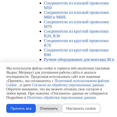
Соединители из плоской проволоки
M50
Соединители из плоской проволоки
M60 и M60L
Соединители из плоской проволоки
M70
Соединители из круглой проволоки
R20, R30
Соединители из круглой проволоки
R70
Соединители из круглой проволоки
R80
Ручное оборудование для монтажа M и
R
Мы используем файлы cookie и сервисы веб-аналитики (включая
Гидравлическое оборудование для
Яндекс.Метрику) для улучшения работы сайта и анализа
монтажа M и R
посещаемости. Продолжая использовать сайт или нажимая
Спиральные соединители Y
«Принять», вы соглашаетесь с
Политикой использования файлов
Соединители MLT
▼
Cookie
, и даете
Согласие на обработку персональных данных
.
Обзор соединений MLT
Обратите внимание, что вы можете отозвать свое согласие в
Привинчиваемое соединение Super Screw
любое время. При нажатии «Отклонить» данные не собираются.
Подробнее в
Политике обработки персональных данных
.
Гибкое привинчиваемое соединение Super-
Screw
Гибкое привинчиваемое соединение Super-
Принять все
Отклонить
Настроить cookie
Screw Evolution
Металлическое соединение с шипами для