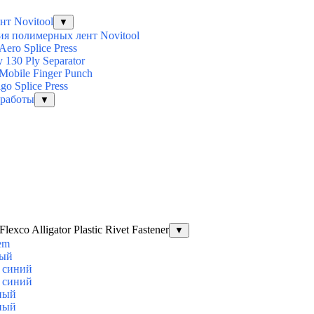
т Novitool
▼
ия полимерных лент Novitool
ero Splice Press
 130 Ply Separator
obile Finger Punch
o Splice Press
 работы
▼
co Alligator Plastic Rivet Fastener
▼
tem
лый
E синий
E синий
рный
рный