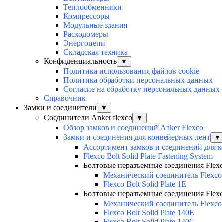
Теплообменники
Компрессоры
Модульные здания
Расходомеры
Энергоцепи
Складская техника
Конфиденциальность
▼
Политика использования файлов cookie
Политика обработки персональных данных
Согласие на обработку персональных данных
Справочник
Замки и соединители
▼
Соединители Anker flexco
▼
Обзор замков и соединений Anker Flexco
Замки и соединения для конвейерных лент
▼
Ассортимент замков и соединений для 
Flexco Bolt Solid Plate Fastening System
Болтовые неразъемные соединения Flexco 
Механический соединитель Flexco
Flexco Bolt Solid Plate 1E
Болтовые неразъемные соединения Flexco 
Механический соединитель Flexco
Flexco Bolt Solid Plate 140E
Flexco Bolt Solid Plate 140C