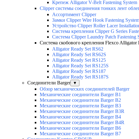
Крепеж Alligator V-Belt Fastening System
Clipper системы соединения тонких лент обл
Ассортимент Clipper
Замки Clipper Wire Hook Fastening Syste
Устройство Clipper Roller Lacer Installatio
Система крепления Clipper G Series Fast
Система Clipper Laundry Patch Fastening 
Система скобового крепления Flexco Alligator 
Alligator Ready Set RS62
Alligator Ready Set RS62S
Alligator Ready Set RS125
Alligator Ready Set RS125S
Alligator Ready Set RS187
Alligator Ready Set RS187S
Соединители Barger
▼
Обзор механических соединителей Barger
Механические соединители Barger B1
Механические соединители Barger B2
Механические соединители Barger B3
Механические соединители Barger B3R
Механические соединители Barger B4
Механические соединители Barger B4R
Механические соединители Barger B6
Механические соединители Barger B7