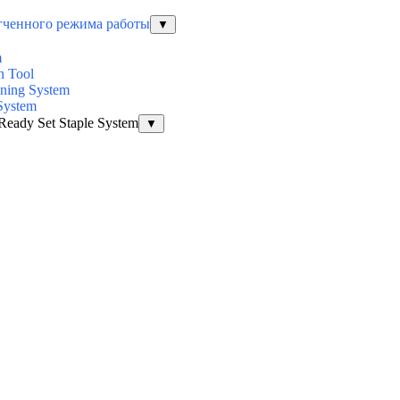
егченного режима работы
▼
m
n Tool
ening System
System
Ready Set Staple System
▼