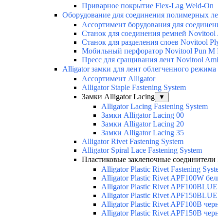
Приварное покрытие Flex-Lag Weld-On
Оборудование для соединения полимерных лен
Ассортимент борудования для соединен
Станок для соединения ремней Novitool A
Станок для разделения слоев Novitool Ply
Мобильный перфоратор Novitool Pun M M
Пресс для сращивания лент Novitool Amig
Alligator замки для лент облегченного режима
Ассортимент Alligator
Alligator Staple Fastening System
Замки Alligator Lacing
▼
Alligator Lacing Fastening System
Замки Alligator Lacing 00
Замки Alligator Lacing 20
Замки Alligator Lacing 35
Alligator Rivet Fastening System
Alligator Spiral Lace Fastening System
Пластиковые заклепочные соединители Flex
Alligator Plastic Rivet Fastening Sys
Alligator Plastic Rivet APF100W бе
Alligator Plastic Rivet APF100BLU
Alligator Plastic Rivet APF150BLU
Alligator Plastic Rivet APF100B че
Alligator Plastic Rivet APF150B че