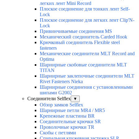
легких лент Mini Record
Плоское соединение для тонких лент Self-
Lock
Плоское соединение для легких лент Clip'N-
Lock
Привинчиваемые соединения MS
Механический соединитель Carded Hook
Крючковый соединитель Flexible steel
fasteners
Механические соединители MLT Record and
Optima
Шарнирные скобовые соединители MLT
TITAN
Шарнирные заклепочные соединители MLT
Rivet Fasteners Nieka
Шарнирные соединения с установленными
шипами G2002
Соединители Selflex
▼
Обзор замков Selflex
Шарнирные петли MR4 / MR5
Крепежные пластины BR
Соединительные крючки SR
Проволочные крючки TR
Скобы с петлями
Спиральная кружевная застежка SLP