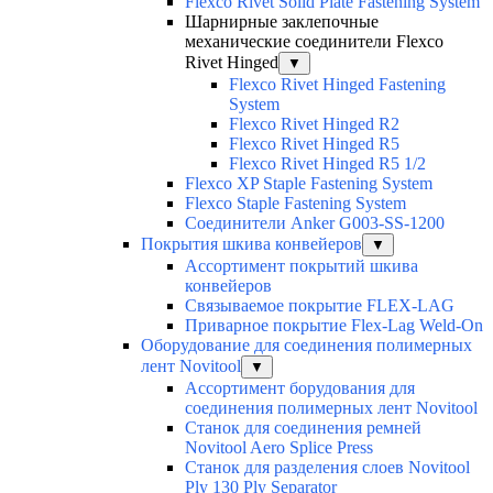
Flexco Rivet Solid Plate Fastening System
Шарнирные заклепочные
механические соединители Flexco
Rivet Hinged
▼
Flexco Rivet Hinged Fastening
System
Flexco Rivet Hinged R2
Flexco Rivet Hinged R5
Flexco Rivet Hinged R5 1/2
Flexco XP Staple Fastening System
Flexco Staple Fastening System
Соединители Anker G003-SS-1200
Покрытия шкива конвейеров
▼
Ассортимент покрытий шкива
конвейеров
Связываемое покрытие FLEX-LAG
Приварное покрытие Flex-Lag Weld-On
Оборудование для соединения полимерных
лент Novitool
▼
Ассортимент борудования для
соединения полимерных лент Novitool
Станок для соединения ремней
Novitool Aero Splice Press
Станок для разделения слоев Novitool
Ply 130 Ply Separator